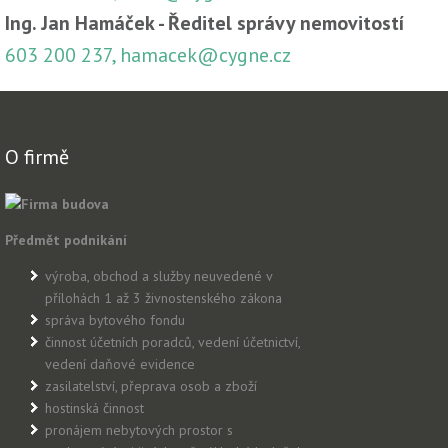
Ing. Jan Hamáček - Ředitel správy nemovitostí
603 200 237, hamacek@cygne.cz
O firmě
Předmět podnikání
výroba, obchod a služby neuvedené v
přílohách 1 až 3 živnostenského zákona
správa bytového fondu
činnost účetních poradců, vedení účetnictví,
vedení daňové evidence
zasilatelství, přeprava osob a zboží
hostinská činnost
pronájem nebytových prostor s