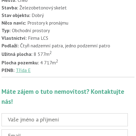
Stavba:
Železobetonový skelet
Stav objektu:
Dobrý
Něco navíc:
Prostory k pronájmu
Typ:
Obchodní prostory
Vlastnictví:
Firma LCS
Podlaží:
Čtyři nadzemní patra, jedno podzemní patro
2
Užitná plocha:
8 577m
2
Plocha pozemku:
4 717m
PENB:
Třída E
Máte zájem o tuto nemovitost? Kontaktujte
nás!