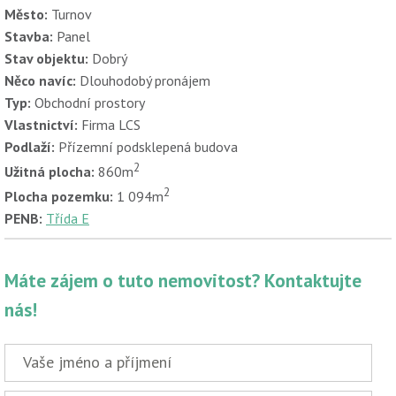
Město:
Turnov
Stavba:
Panel
Stav objektu:
Dobrý
Něco navíc:
Dlouhodobý pronájem
Typ:
Obchodní prostory
Vlastnictví:
Firma LCS
Podlaží:
Přízemní podsklepená budova
2
Užitná plocha:
860m
2
Plocha pozemku:
1 094m
PENB:
Třída E
Máte zájem o tuto nemovitost? Kontaktujte
nás!