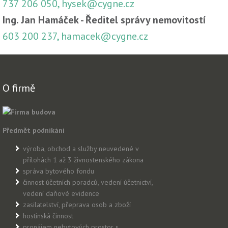
737 206 050, hysek@cygne.cz
Ing. Jan Hamáček - Ředitel správy nemovitostí
603 200 237, hamacek@cygne.cz
O firmě
Předmět podnikání
výroba, obchod a služby neuvedené v
přílohách 1 až 3 živnostenského zákona
správa bytového fondu
činnost účetních poradců, vedení účetnictví,
vedení daňové evidence
zasilatelství, přeprava osob a zboží
hostinská činnost
pronájem nebytových prostor s